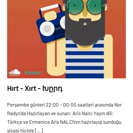
Hırt - Xırt - Խըրդ
Perşembe
Programlar
Perşembe günleri 22:00 – 00:00 saatleri arasında Nor
Radyo’da Hazırlayan ve sunan: Aris Nalcı Yayın dili:
Türkçe ve Ermenice Aris NALCI’nın hazırlayıp sunduğu
siyasi hicivle […]