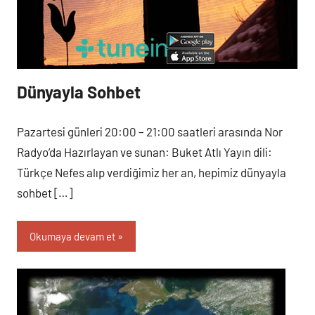
Dünyayla Sohbet
Pazartesi
Programlar
Pazartesi günleri 20:00 – 21:00 saatleri arasında Nor
Radyo’da Hazırlayan ve sunan: Buket Atlı Yayın dili:
Türkçe Nefes alıp verdiğimiz her an, hepimiz dünyayla
sohbet […]
Okumaya devam et