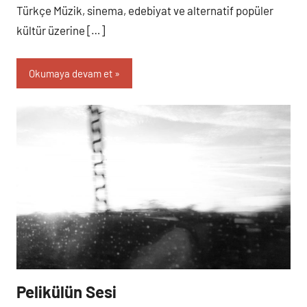
Türkçe Müzik, sinema, edebiyat ve alternatif popüler
kültür üzerine […]
Okumaya devam et
Pelikülün Sesi
Çarşamba
Programlar