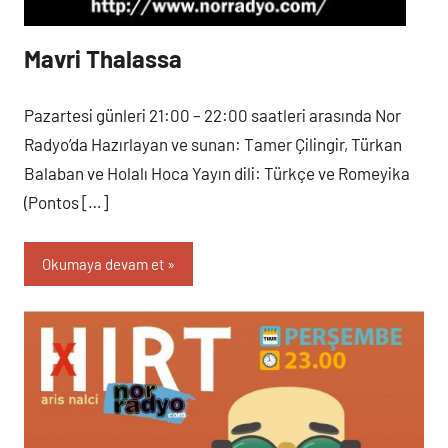
Mavri Thalassa
Pazartesi
Programlar
Pazartesi günleri 21:00 – 22:00 saatleri arasında Nor
Radyo’da Hazırlayan ve sunan: Tamer Çilingir, Türkan
Balaban ve Holalı Hoca Yayın dili: Türkçe ve Romeyika
(Pontos […]
Okumaya devam et