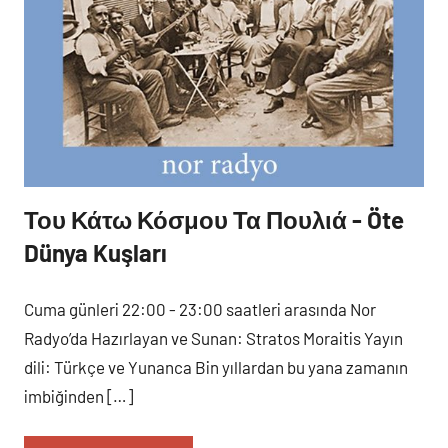
Του Κάτω Κόσμου Τα Πουλιά - Öte
Cuma
Programlar
Dünya Kuşları
Cuma günleri 22:00 - 23:00 saatleri arasında Nor
Radyo’da Hazırlayan ve Sunan: Stratos Moraitis Yayın
dili: Türkçe ve Yunanca Bin yıllardan bu yana zamanın
imbiğinden […]