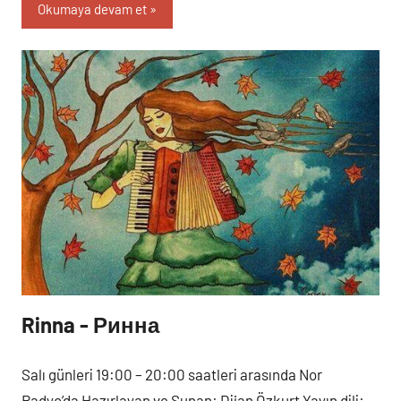
Okumaya devam et
Rinna - Ринна
Programlar
Salı
Salı günleri 19:00 – 20:00 saatleri arasında Nor
Radyo’da Hazırlayan ve Sunan: Dijan Özkurt Yayın dili: