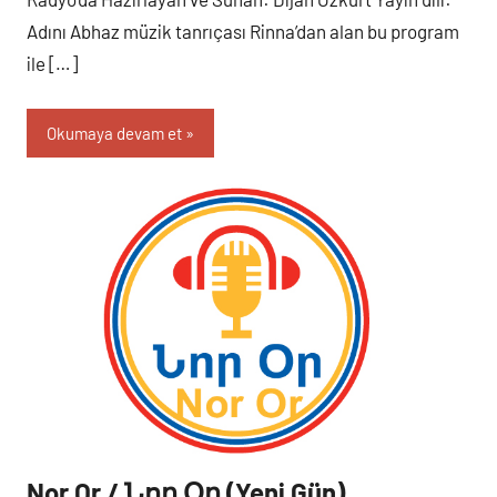
Adını Abhaz müzik tanrıçası Rinna’dan alan bu program
ile […]
Okumaya devam et
Nor Or / Նոր Օր (Yeni Gün)
Programlar
Salı